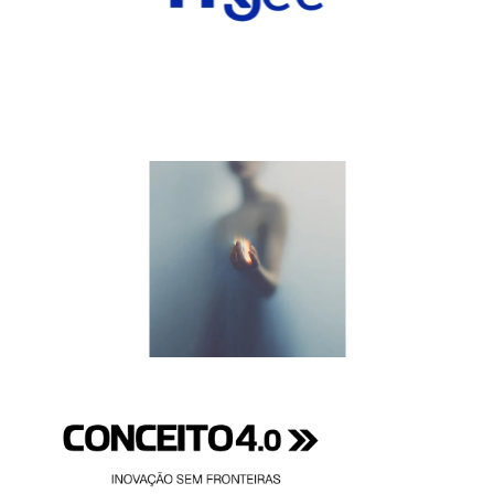
HRJee — gestão de RH mais inteligente
A HRJee é um sistema de gestão de Recursos
Humanos (HRMS) de nova geração, projetado
para simplificar, automatizar e dar visibilidade às
SEE MORE
operações diárias de RH.
SEE MORE