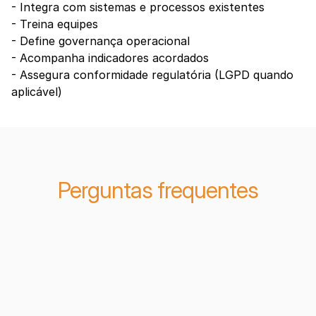
- Integra com sistemas e processos existentes 
- Treina equipes 
- Define governança operacional 
- Acompanha indicadores acordados 
- Assegura conformidade regulatória (LGPD quando 
aplicável)
Perguntas frequentes
1. Automação de processos com IA 
1. Automação de processos com IA 
gera retorno mensurável?
gera retorno mensurável?